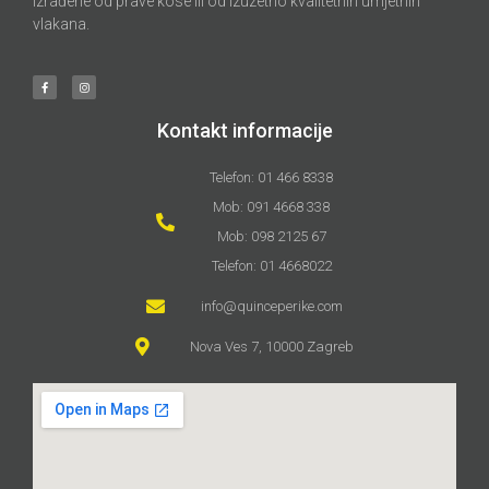
izrađene od prave kose ili od izuzetno kvalitetnih umjetnih
vlakana.
Kontakt informacije
Telefon: 01 466 8338
Mob: 091 4668 338
Mob: 098 2125 67
Telefon: 01 4668022
info@quinceperike.com
Nova Ves 7, 10000 Zagreb