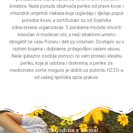
kreatora. Naša ponuda obuhvaća perike od prave kose i
vrhunskih umjetnih vlakana koja izgledaju i djeluju poput
prirodne kose, a certificirani su od Svjetske
zdravstvene organizacije. S perikama možete stvoriti
klasičan ili moderan stil, a naši atraktivni umetci
obogatit će vašu frizuru i dati joj volumen. Dostupni su u
raznim bojama i duljinama, prilagodljivi vašem ukusu.
Naše ljubazno osoblje pomoći će vam pronaći idealnu
periku, koja je udobna i diskretna, a perike za
medicinske svrhe moguće je dobiti uz potvrdu HZZO-a
od vašeg liječnika opće prakse.
32
Već 33 godina s Vama!