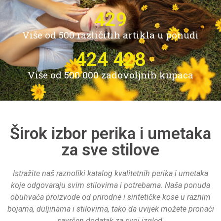
485
Više od 500 različitih artikla u ponudi
482 732
Više od 500 000 zadovoljnih kupaca
Širok izbor perika i umetaka
za sve stilove
Istražite naš raznoliki katalog kvalitetnih perika i umetaka
koje odgovaraju svim stilovima i potrebama. Naša ponuda
obuhvaća proizvode od prirodne i sintetičke kose u raznim
bojama, duljinama i stilovima, tako da uvijek možete pronaći
savršen dodatak za svoj izgled.