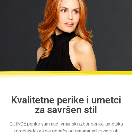
Kvalitetne perike i umetci
za savršen stil
QUINCE perike vam nudi vrhunski izbor perika, umetaka
i produžetaka koje potječu od renomiranih svjetskih