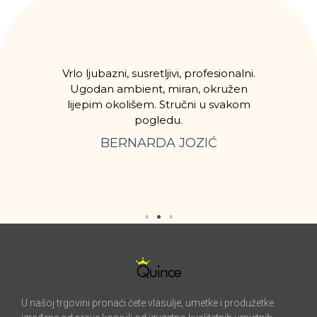
lo
Vrlo ljubazni, susretljivi, profesionalni.
Spo
je.
Ugodan ambient, miran, okružen
pake
i
lijepim okolišem. Stručni u svakom
zad
kšala
pogledu.
i je
BERNARDA JOZIĆ
.
U našoj trgovini pronaći ćete vlasulje, umetke i produžetke