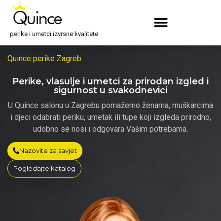
perike i umetci izvrsne kvalitete
Quince perike Zagreb
Perike, vlasulje i umetci za prirodan izgled i
sigurnost u svakodnevici
U Quince salonu u Zagrebu pomažemo ženama, muškarcima
i djeci odabrati periku, umetak ili tupe koji izgleda prirodno,
udobno se nosi i odgovara Vašim potrebama.
Nazovite za savjet
Pogledajte katalog