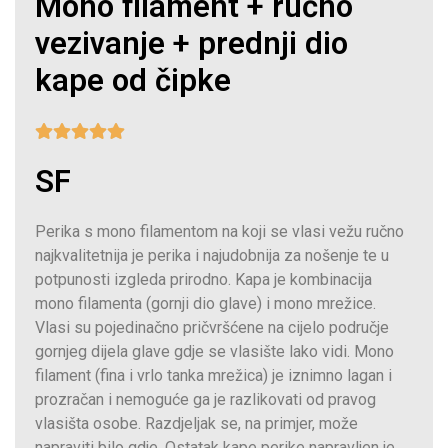
Mono filament + ručno
vezivanje + prednji dio
kape od čipke
SF
Perika s mono filamentom na koji se vlasi vežu ručno
najkvalitetnija je perika i najudobnija za nošenje te u
potpunosti izgleda prirodno. Kapa je kombinacija
mono filamenta (gornji dio glave) i mono mrežice.
Vlasi su pojedinačno pričvršćene na cijelo područje
gornjeg dijela glave gdje se vlasište lako vidi. Mono
filament (fina i vrlo tanka mrežica) je iznimno lagan i
prozračan i nemoguće ga je razlikovati od pravog
vlasišta osobe. Razdjeljak se, na primjer, može
napraviti bilo gdje. Ostatak kape perike napravljen je