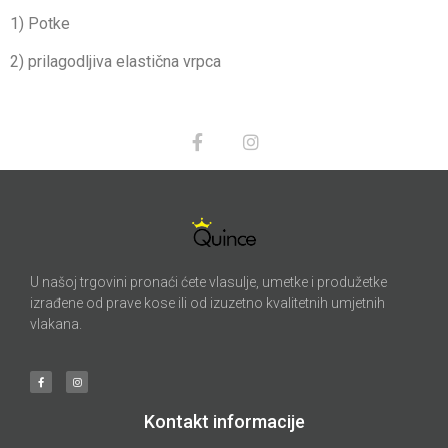
1) Potke
2) prilagodljiva elastična vrpca
U našoj trgovini pronaći ćete vlasulje, umetke i produžetke
izrađene od prave kose ili od izuzetno kvalitetnih umjetnih
vlakana.
Kontakt informacije