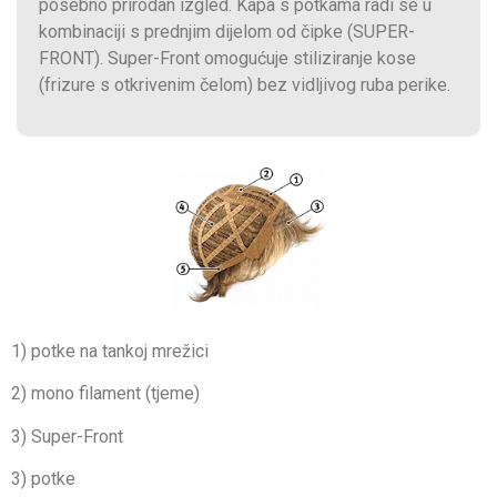
posebno prirodan izgled. Kapa s potkama radi se u
kombinaciji s prednjim dijelom od čipke (SUPER-
FRONT). Super-Front omogućuje stiliziranje kose
(frizure s otkrivenim čelom) bez vidljivog ruba perike.
1) potke na tankoj mrežici
2) mono filament (tjeme)
3) Super-Front
3) potke