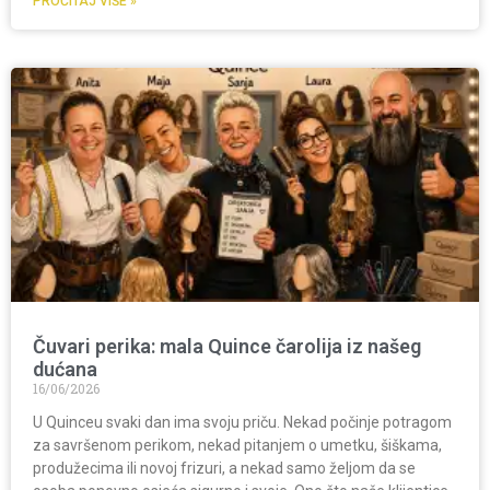
PROČITAJ VIŠE »
Čuvari perika: mala Quince čarolija iz našeg
dućana
16/06/2026
U Quinceu svaki dan ima svoju priču. Nekad počinje potragom
za savršenom perikom, nekad pitanjem o umetku, šiškama,
produžecima ili novoj frizuri, a nekad samo željom da se