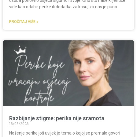
osoba ponovno osjeća sigurno i svoje. Ono što naše klijentice
vide kao odabir perike ili dodatka za kosu, za nas je puno
PROČITAJ VIŠE »
Razbijanje stigme: perika nije sramota
18/05/2026
Nošenje perike još uvijek je tema o kojoj se premalo govori