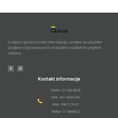
U našoj trgovini pronaći ćete vlasulje, umetke i produžetke
izrađene od prave kose ili od izuzetno kvalitetnih umjetnih
vlakana.
Kontakt informacije
Telefon: 01 466 8338
Mob: 091 4668 338
Mob: 098 2125 67
Telefon: 01 4668022