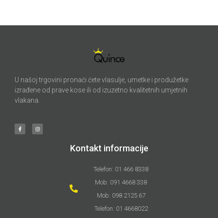
U našoj trgovini pronaći ćete vlasulje, umetke i produžetke
izrađene od prave kose ili od izuzetno kvalitetnih umjetnih
vlakana.
Kontakt informacije
Telefon: 01 466 8338
Mob: 091 4668 338
Mob: 098 2125 67
Telefon: 01 4668022