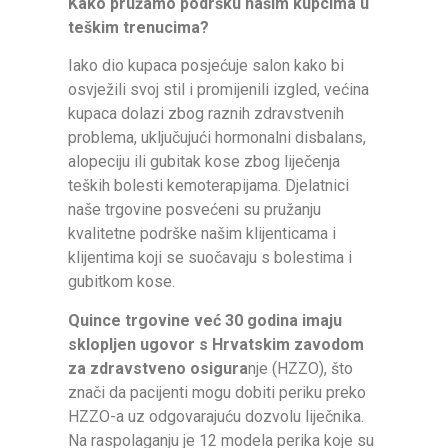
Kako pružamo podršku našim kupcima u
teškim trenucima?
Iako dio kupaca posjećuje salon kako bi
osvježili svoj stil i promijenili izgled, većina
kupaca dolazi zbog raznih zdravstvenih
problema, uključujući hormonalni disbalans,
alopeciju ili gubitak kose zbog liječenja
teških bolesti kemoterapijama. Djelatnici
naše trgovine posvećeni su pružanju
kvalitetne podrške našim klijenticama i
klijentima koji se suočavaju s bolestima i
gubitkom kose.
Quince trgovine već 30 godina imaju
sklopljen ugovor s Hrvatskim zavodom
za zdravstveno osigura
nje (HZZO), što
znači da pacijenti mogu dobiti periku preko
HZZO-a uz odgovarajuću dozvolu liječnika.
Na raspolaganju je 12 modela perika koje su