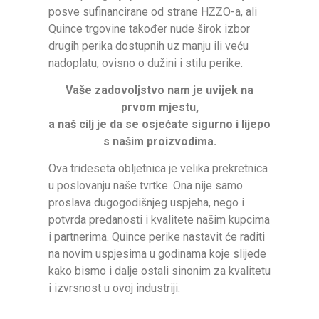
posve sufinancirane od strane HZZO-a, ali
Quince trgovine također nude širok izbor
drugih perika dostupnih uz manju ili veću
nadoplatu, ovisno o dužini i stilu perike.
Vaše zadovoljstvo nam je uvijek na
prvom mjestu,
a naš cilj je da se osjećate sigurno i lijepo
s našim proizvodima.
Ova trideseta obljetnica je velika prekretnica
u poslovanju naše tvrtke. Ona nije samo
proslava dugogodišnjeg uspjeha, nego i
potvrda predanosti i kvalitete našim kupcima
i partnerima. Quince perike nastavit će raditi
na novim uspjesima u godinama koje slijede
kako bismo i dalje ostali sinonim za kvalitetu
i izvrsnost u ovoj industriji.