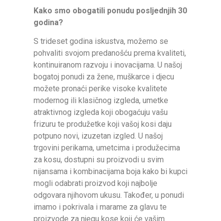
Kako smo obogatili ponudu posljednjih 30
godina?
S trideset godina iskustva, možemo se
pohvaliti svojom predanošću prema kvaliteti,
kontinuiranom razvoju i inovacijama. U našoj
bogatoj ponudi za žene, muškarce i djecu
možete pronaći perike visoke kvalitete
modernog ili klasičnog izgleda, umetke
atraktivnog izgleda koji obogaćuju vašu
frizuru te produžetke koji vašoj kosi daju
potpuno novi, izuzetan izgled. U našoj
trgovini perikama, umetcima i produžecima
za kosu, dostupni su proizvodi u svim
nijansama i kombinacijama boja kako bi kupci
mogli odabrati proizvod koji najbolje
odgovara njihovom ukusu. Također, u ponudi
imamo i pokrivala i marame za glavu te
proizvode za njegu kose koji će vašim