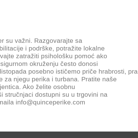
er su važni. Razgovarajte sa
itacije i podrške, potražite lokalne
evajte zatražiti psihološku pomoć ako
u sigurnom okruženju često donosi
listopada posebno ističemo priče hrabrosti, pra
 za njegu perika i turbana. Pratite naše
ijentica. Ako želite osobnu
i stručnjaci dostupni su u trgovini na
-maila info@quinceperike.com