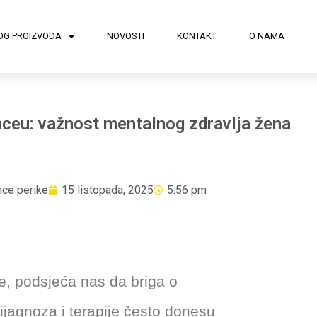
OG PROIZVODA
NOVOSTI
KONTAKT
O NAMA
nceu: važnost mentalnog zdravlja žena
nce perike
15 listopada, 2025
5:56 pm
e, podsjeća nas da briga o
Dijagnoza i terapije često donesu