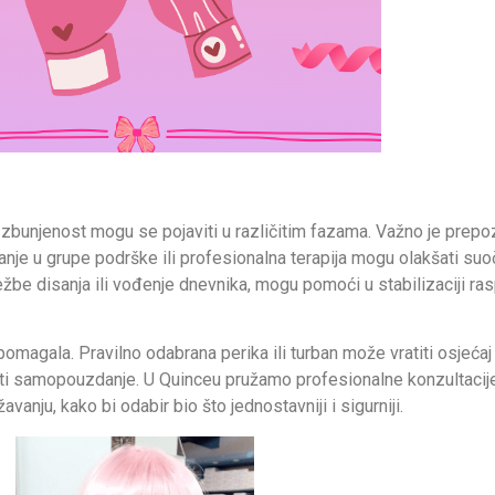
li zbunjenost mogu se pojaviti u različitim fazama. Važno je prepoz
anje u grupe podrške ili profesionalna terapija mogu olakšati su
žbe disanja ili vođenje dnevnika, mogu pomoći u stabilizaciji ras
omagala. Pravilno odabrana perika ili turban može vratiti osjećaj 
ti samopouzdanje. U Quinceu pružamo profesionalne konzultacije
anju, kako bi odabir bio što jednostavniji i sigurniji.