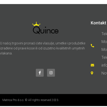
Kontakt 
Tel
Mo
U našoj trgovini pronaći ćete vlasulje, umetke i produžetke
izrađene od prave kose ili od izuzetno kvalitetnih umjetnih
Mo
vlakana.
Te
in
No
Matrica Pro d.o.o. © All rights reserved 2023