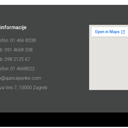
informacije
efon: 01 466 8338
b: 091 4668 338
b: 098 2125 67
lefon: 01 4668022
fo@quinceperike.com
va Ves 7, 10000 Zagreb