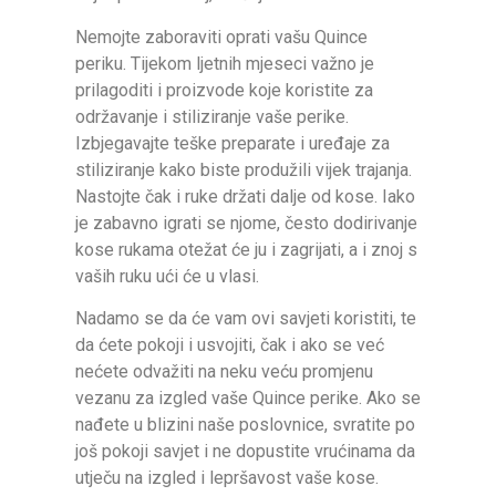
Nemojte zaboraviti oprati vašu Quince
periku. Tijekom ljetnih mjeseci važno je
prilagoditi i proizvode koje koristite za
održavanje i stiliziranje vaše perike.
Izbjegavajte teške preparate i uređaje za
stiliziranje kako biste produžili vijek trajanja.
Nastojte čak i ruke držati dalje od kose. Iako
je zabavno igrati se njome, često dodirivanje
kose rukama otežat će ju i zagrijati, a i znoj s
vaših ruku ući će u vlasi.
Nadamo se da će vam ovi savjeti koristiti, te
da ćete pokoji i usvojiti, čak i ako se već
nećete odvažiti na neku veću promjenu
vezanu za izgled vaše Quince perike. Ako se
nađete u blizini naše poslovnice, svratite po
još pokoji savjet i ne dopustite vrućinama da
utječu na izgled i lepršavost vaše kose.