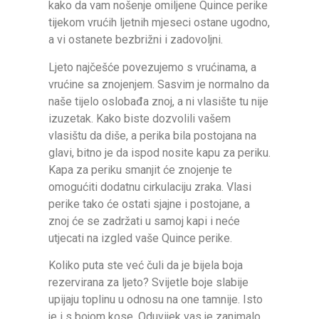
kako da vam nošenje omiljene Quince perike
tijekom vrućih ljetnih mjeseci ostane ugodno,
a vi ostanete bezbrižni i zadovoljni.
Ljeto najčešće povezujemo s vrućinama, a
vrućine sa znojenjem. Sasvim je normalno da
naše tijelo oslobađa znoj, a ni vlasište tu nije
izuzetak. Kako biste dozvolili vašem
vlasištu da diše, a perika bila postojana na
glavi, bitno je da ispod nosite kapu za periku.
Kapa za periku smanjit će znojenje te
omogućiti dodatnu cirkulaciju zraka. Vlasi
perike tako će ostati sjajne i postojane, a
znoj će se zadržati u samoj kapi i neće
utjecati na izgled vaše Quince perike.
Koliko puta ste već čuli da je bijela boja
rezervirana za ljeto? Svijetle boje slabije
upijaju toplinu u odnosu na one tamnije. Isto
je i s bojom kose. Oduvijek vas je zanimalo