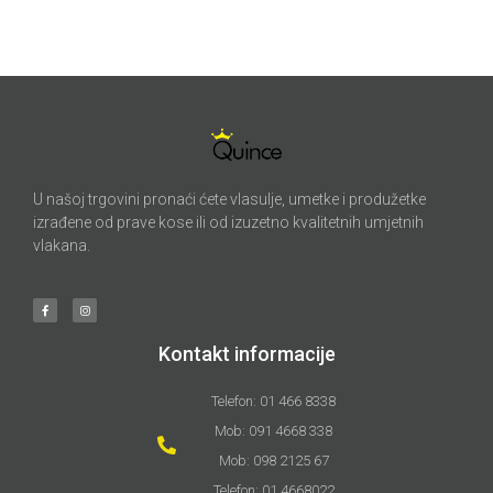
U našoj trgovini pronaći ćete vlasulje, umetke i produžetke
izrađene od prave kose ili od izuzetno kvalitetnih umjetnih
vlakana.
Kontakt informacije
Telefon: 01 466 8338
Mob: 091 4668 338
Mob: 098 2125 67
Telefon: 01 4668022