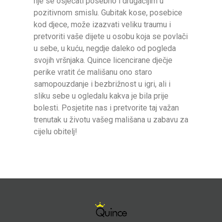
nje se osjećati posebno i drugačijim u
pozitivnom smislu. Gubitak kose, posebice
kod djece, može izazvati veliku traumu i
pretvoriti vaše dijete u osobu koja se povlači
u sebe, u kuću, negdje daleko od pogleda
svojih vršnjaka. Quince licencirane dječje
perike vratit će mališanu ono staro
samopouzdanje i bezbrižnost u igri, ali i
sliku sebe u ogledalu kakva je bila prije
bolesti. Posjetite nas i pretvorite taj važan
trenutak u životu vašeg mališana u zabavu za
cijelu obitelj!