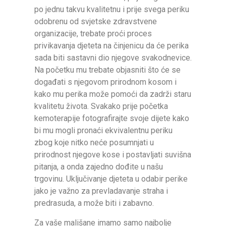
po jednu takvu kvalitetnu i prije svega periku
odobrenu od svjetske zdravstvene
organizacije, trebate proći proces
privikavanja djeteta na činjenicu da će perika
sada biti sastavni dio njegove svakodnevice.
Na početku mu trebate objasniti što će se
događati s njegovom prirodnom kosom i
kako mu perika može pomoći da zadrži staru
kvalitetu života. Svakako prije početka
kemoterapije fotografirajte svoje dijete kako
bi mu mogli pronaći ekvivalentnu periku
zbog koje nitko neće posumnjati u
prirodnost njegove kose i postavljati suvišna
pitanja, a onda zajedno dođite u našu
trgovinu. Uključivanje djeteta u odabir perike
jako je važno za prevladavanje straha i
predrasuda, a može biti i zabavno.
Za vaše mališane imamo samo najbolje