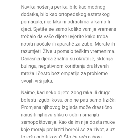
Navika nošenja perika, bilo kao modnog
dodatka, bilo kao ortopedskog estetskog
pomagala, nije laka ni odraslima, a kamo li
djeci. Sjetite se samo koliko vam je vremena
trebalo da vaše dijete uvjerite kako treba
nositi naočale ili aparatić za zube. Morate ih
razumjeti. Žive u pomalo teškim vremenima.
Današnja djeca znatno su okrutnije, sklonija
bulingu, negativnom korištenju društvenih
mreža i često bez empatije za probleme
svojih vršnjaka.
Naime, kad neko dijete zbog raka ili druge
bolesti izgubi kosu, ono ne pati samo fizički.
Promjena njihovog izgleda može drastično
narušiti njihovu sliku o sebi i smanjiti
samopoštovanje. Kao da im nije dosta muke
koje moraju prolaziti boreći se za život, a uz
to još i gubiti kosu? Što će reći njihovi