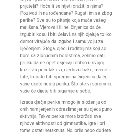
prijatelji? Hoće li se htjeti družiti s njima?
Pozivati ih na rođendane? Rugati im se zbog
perike? Sve su to pitanja koja muče vašeg
mališana. Vjerovali ili ne, činjenica da će
izgubiti kosu i biti ćelavi, na njih djeluje toliko
demotivirajuće da izgube i samu volju za
liječenjem. Stoga, djeci i roditeljima koji se
bore sa zloćudnim bolestima, želimo dati
priliku da se opet osjećaju dobro u svojoj
koži. Za početak i vi, djedovi i bake, mame i
tate, trebate biti spremni na činjenicu da će
vaše dijete nositi periku. Što ste vi spremniji,
vaše će dijete biti sigurnije u sebe.
Izrada dječje perike mnogo je složenija od
onih namijenjenih odraslima jer su djeca puno
aktivnija. Takva perika mora izdržati sve
njihove aktivnosti od gimnastike, igre i pri
tome ostati netaknuta. No, prije nego dođete