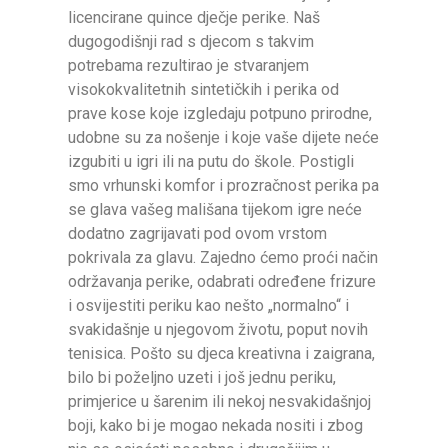
licencirane quince dječje perike. Naš
dugogodišnji rad s djecom s takvim
potrebama rezultirao je stvaranjem
visokokvalitetnih sintetičkih i perika od
prave kose koje izgledaju potpuno prirodne,
udobne su za nošenje i koje vaše dijete neće
izgubiti u igri ili na putu do škole. Postigli
smo vrhunski komfor i prozračnost perika pa
se glava vašeg mališana tijekom igre neće
dodatno zagrijavati pod ovom vrstom
pokrivala za glavu. Zajedno ćemo proći način
održavanja perike, odabrati određene frizure
i osvijestiti periku kao nešto „normalno“ i
svakidašnje u njegovom životu, poput novih
tenisica. Pošto su djeca kreativna i zaigrana,
bilo bi poželjno uzeti i još jednu periku,
primjerice u šarenim ili nekoj nesvakidašnjoj
boji, kako bi je mogao nekada nositi i zbog