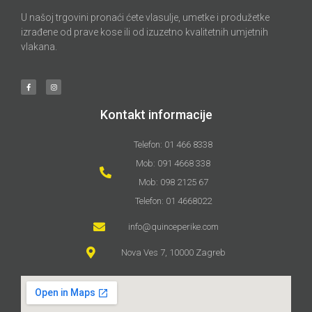
U našoj trgovini pronaći ćete vlasulje, umetke i produžetke
izrađene od prave kose ili od izuzetno kvalitetnih umjetnih
vlakana.
Kontakt informacije
Telefon: 01 466 8338
Mob: 091 4668 338
Mob: 098 2125 67
Telefon: 01 4668022
info@quinceperike.com
Nova Ves 7, 10000 Zagreb