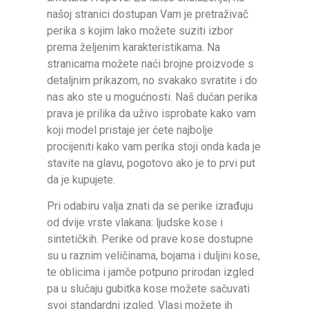
našoj stranici dostupan Vam je pretraživač
perika s kojim lako možete suziti izbor
prema željenim karakteristikama. Na
stranicama možete naći brojne proizvode s
detaljnim prikazom, no svakako svratite i do
nas ako ste u mogućnosti. Naš dućan perika
prava je prilika da uživo isprobate kako vam
koji model pristaje jer ćete najbolje
procijeniti kako vam perika stoji onda kada je
stavite na glavu, pogotovo ako je to prvi put
da je kupujete.
Pri odabiru valja znati da se perike izrađuju
od dvije vrste vlakana: ljudske kose i
sintetičkih. Perike od prave kose dostupne
su u raznim veličinama, bojama i duljini kose,
te oblicima i jamče potpuno prirodan izgled
pa u slučaju gubitka kose možete sačuvati
svoj standardni izgled. Vlasi možete ih