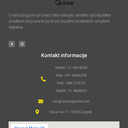
U našoj trgovini pronaći ćete vlasulje, umetke i produžetke
izrađene od prave kose ili od izuzetno kvalitetnih umjetnih
vlakana.
Kontakt informacije
Telefon: 01 466 8338
Mob: 091 4668 338
Mob: 098 2125 67
Telefon: 01 4668022
info@quinceperike.com
Nova Ves 7, 10000 Zagreb