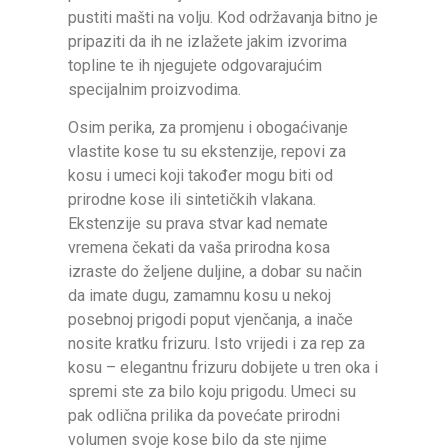
pustiti mašti na volju. Kod održavanja bitno je
pripaziti da ih ne izlažete jakim izvorima
topline te ih njegujete odgovarajućim
specijalnim proizvodima.
Osim perika, za promjenu i obogaćivanje
vlastite kose tu su ekstenzije, repovi za
kosu i umeci koji također mogu biti od
prirodne kose ili sintetičkih vlakana.
Ekstenzije su prava stvar kad nemate
vremena čekati da vaša prirodna kosa
izraste do željene duljine, a dobar su način
da imate dugu, zamamnu kosu u nekoj
posebnoj prigodi poput vjenčanja, a inače
nosite kratku frizuru. Isto vrijedi i za rep za
kosu – elegantnu frizuru dobijete u tren oka i
spremi ste za bilo koju prigodu. Umeci su
pak odlična prilika da povećate prirodni
volumen svoje kose bilo da ste njime