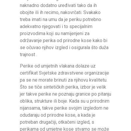
naknadno dodatno uređivati tako da ih
obojite ili ih recimo, nakovrčati. Svakako
treba imati na umu da je periku potrebno
adekvatno njegovati i to specijalnim
proizvodima koji su namijenjeni za
održavanje perika od prirodne kose kako bi
se očuvao njihov izgled i osigurala što duža
trajnost .
Perike od umjetnih vlakana dolaze uz
certifikat Svjetske zdravstvene organizacije
pa se ne morate brinuti za njihovu kvalitetu.
Što se tiče sintetičkih perika, izbor je velik
jer takve perike ne poznaju granice po pitanju
oblika, strukture ili boje. Kada su u prirodnim
nijansama, takve perike svojim izgledom ne
odudaraju od prirodne kose, a kada je
potreban drugačiji, otkačeni izgled, s
perikama od umjetne kose stvarno se može