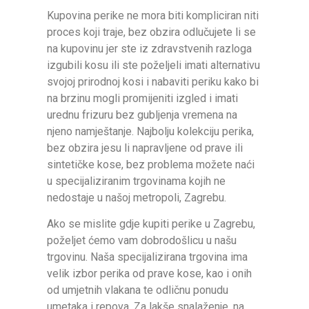
Kupovina perike ne mora biti kompliciran niti
proces koji traje, bez obzira odlučujete li se
na kupovinu jer ste iz zdravstvenih razloga
izgubili kosu ili ste poželjeli imati alternativu
svojoj prirodnoj kosi i nabaviti periku kako bi
na brzinu mogli promijeniti izgled i imati
urednu frizuru bez gubljenja vremena na
njeno namještanje. Najbolju kolekciju perika,
bez obzira jesu li napravljene od prave ili
sintetičke kose, bez problema možete naći
u specijaliziranim trgovinama kojih ne
nedostaje u našoj metropoli, Zagrebu.
Ako se mislite gdje kupiti perike u Zagrebu,
poželjet ćemo vam dobrodošlicu u našu
trgovinu. Naša specijalizirana trgovina ima
velik izbor perika od prave kose, kao i onih
od umjetnih vlakana te odličnu ponudu
umetaka i repova. Za lakše snalaženje, na