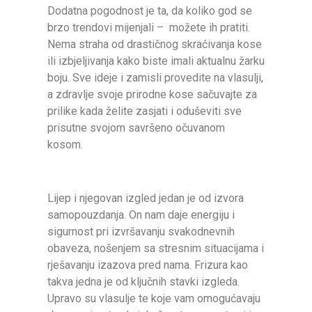
Dodatna pogodnost je ta, da koliko god se
brzo trendovi mijenjali – možete ih pratiti.
Nema straha od drastičnog skraćivanja kose
ili izbjeljivanja kako biste imali aktualnu žarku
boju. Sve ideje i zamisli provedite na vlasulji,
a zdravlje svoje prirodne kose sačuvajte za
prilike kada želite zasjati i oduševiti sve
prisutne svojom savršeno očuvanom
kosom.
Lijep i njegovan izgled jedan je od izvora
samopouzdanja. On nam daje energiju i
sigurnost pri izvršavanju svakodnevnih
obaveza, nošenjem sa stresnim situacijama i
rješavanju izazova pred nama. Frizura kao
takva jedna je od ključnih stavki izgleda.
Upravo su vlasulje te koje vam omogućavaju