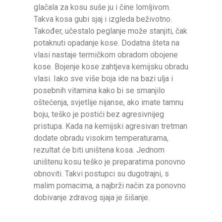
glačala za kosu suše ju i čine lomljivom.
Takva kosa gubi sjaj i izgleda beživotno.
Također, učestalo peglanje može stanjiti, čak
potaknuti opadanje kose. Dodatna šteta na
vlasi nastaje termičkom obradom obojene
kose. Bojenje kose zahtjeva kemijsku obradu
vlasi. Iako sve više boja ide na bazi ulja i
posebnih vitamina kako bi se smanjilo
oštećenja, svjetlije nijanse, ako imate tamnu
boju, teško je postići bez agresivnijeg
pristupa. Kada na kemijski agresivan tretman
dodate obradu visokim temperaturama,
rezultat će biti uništena kosa. Jednom
uništenu kosu teško je preparatima ponovno
obnoviti. Takvi postupci su dugotrajni, s
malim pomacima, a najbrži način za ponovno
dobivanje zdravog sjaja je šišanje.