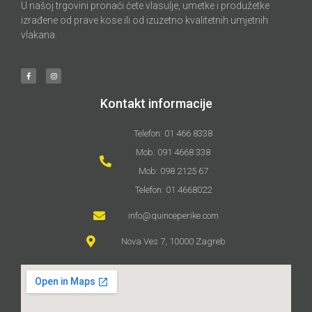
U našoj trgovini pronaći ćete vlasulje, umetke i produžetke
izrađene od prave kose ili od izuzetno kvalitetnih umjetnih
vlakana.
Kontakt informacije
Telefon: 01 466 8338
Mob: 091 4668 338
Mob: 098 2125 67
Telefon: 01 4668022
info@quinceperike.com
Nova Ves 7, 10000 Zagreb