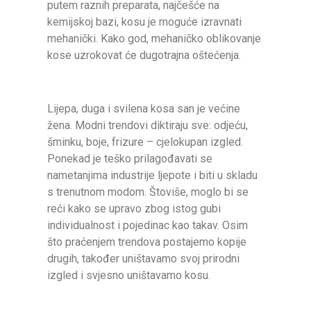
putem raznih preparata, najčešće na
kemijskoj bazi, kosu je moguće izravnati
mehanički. Kako god, mehaničko oblikovanje
kose uzrokovat će dugotrajna oštećenja.
Lijepa, duga i svilena kosa san je većine
žena. Modni trendovi diktiraju sve: odjeću,
šminku, boje, frizure – cjelokupan izgled.
Ponekad je teško prilagođavati se
nametanjima industrije ljepote i biti u skladu
s trenutnom modom. Štoviše, moglo bi se
reći kako se upravo zbog istog gubi
individualnost i pojedinac kao takav. Osim
što praćenjem trendova postajemo kopije
drugih, također uništavamo svoj prirodni
izgled i svjesno uništavamo kosu.