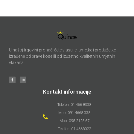
U našoj trgovini pronaći ćete vlasulje, umetke i produžetke
izrađene od prave kose ili od izuzetno kvalitetnih umjetnih
vlakana.
Kontakt informacije
Telefon: 01 466 8338
Mob: 091 4668 338
Mob: 098 2125 67
Telefon: 01 4668022