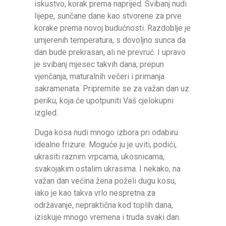
iskustvo, korak prema naprijed. Svibanj nudi
lijepe, sunčane dane kao stvorene za prve
korake prema novoj budućnosti. Razdoblje je
umjerenih temperatura, s dovoljno sunca da
dan bude prekrasan, ali ne prevruć. I upravo
je svibanj mjesec takvih dana, prepun
vjenčanja, maturalnih večeri i primanja
sakramenata. Pripremite se za važan dan uz
periku, koja će upotpuniti Vaš cjelokupni
izgled.
Duga kosa nudi mnogo izbora pri odabiru
idealne frizure. Moguće ju je uviti, podići,
ukrasiti raznim vrpcama, ukosnicama,
svakojakim ostalim ukrasima. I nekako, na
važan dan većina žena poželi dugu kosu,
iako je kao takva vrlo nespretna za
održavanje, nepraktična kod toplih dana,
iziskuje mnogo vremena i truda svaki dan.