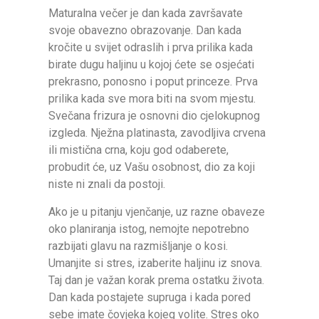
Maturalna večer je dan kada završavate
svoje obavezno obrazovanje. Dan kada
kročite u svijet odraslih i prva prilika kada
birate dugu haljinu u kojoj ćete se osjećati
prekrasno, ponosno i poput princeze. Prva
prilika kada sve mora biti na svom mjestu.
Svečana frizura je osnovni dio cjelokupnog
izgleda. Nježna platinasta, zavodljiva crvena
ili mistična crna, koju god odaberete,
probudit će, uz Vašu osobnost, dio za koji
niste ni znali da postoji.
Ako je u pitanju vjenčanje, uz razne obaveze
oko planiranja istog, nemojte nepotrebno
razbijati glavu na razmišljanje o kosi.
Umanjite si stres, izaberite haljinu iz snova.
Taj dan je važan korak prema ostatku života.
Dan kada postajete supruga i kada pored
sebe imate čovjeka kojeg volite. Stres oko