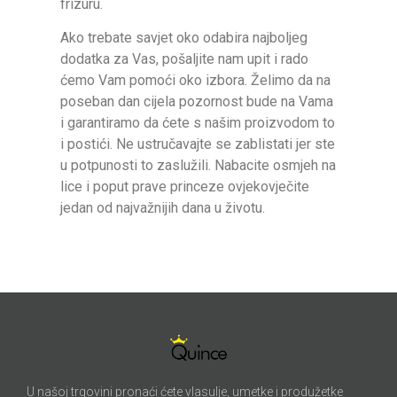
frizuru.
Ako trebate savjet oko odabira najboljeg
dodatka za Vas, pošaljite nam upit i rado
ćemo Vam pomoći oko izbora. Želimo da na
poseban dan cijela pozornost bude na Vama
i garantiramo da ćete s našim proizvodom to
i postići. Ne ustručavajte se zablistati jer ste
u potpunosti to zaslužili. Nabacite osmjeh na
lice i poput prave princeze ovjekovječite
jedan od najvažnijih dana u životu.
U našoj trgovini pronaći ćete vlasulje, umetke i produžetke