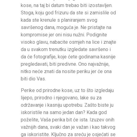
kose, na taj bi datum trebao biti izostavljen.
Stoga, koju god frizuru da ste si zamislile od
kada ste krenule s planiranjem svog
savršenog dana, moguća je. Ne pristajte na
kompromise jer oni nisu nužni. Podignite
visoko glavu, nabacite osmjeh na lice i znajte
da u svakom trenutku izgledate savršeno i
da će fotografije, koje ćete godinama kasnije
pregledavati, biti predivne. Ono najvažnije,
nitko neće znati da nosite periku jer će ona
biti dio Vas.
Perike od prirodne kose, uz to što izgledaju
lijepo, prirodno i njegovano, lake su za
održavanje i kasniju upotrebu. Zašto biste ju
iskoristile na samo jedan dan? Kada god
poželite, Vaša perika bit će ista. Izuzev onih
važnijih dana, svaki dan je važan i kao takvog
ga iskoristite. Ključno za sreću je osjećati se