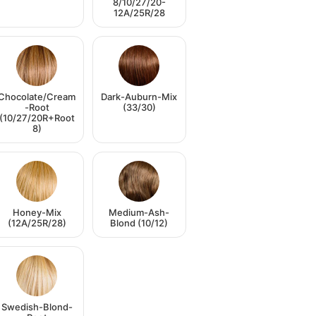
8/10/27/20-
12A/25R/28
Chocolate/Cream
Dark-Auburn-Mix
-Root
(33/30)
(10/27/20R+Root
8)
Honey-Mix
Medium-Ash-
(12A/25R/28)
Blond (10/12)
Swedish-Blond-