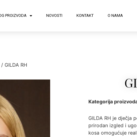
OG PROIZVODA
NOVOSTI
KONTAKT
O NAMA
/ GILDA RH
G
Kategorija proizvod
GILDA RH je dječja p
prirodan izgled i ugo
kosa omogućuje reali