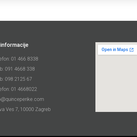
informacije
efon: 01 466 8338
b: 091 4668 338
b: 098 2125 67
lefon: 01 4668022
fo@quinceperike.com
va Ves 7, 10000 Zagreb