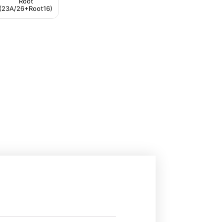
Root
(23A/26+Root16)