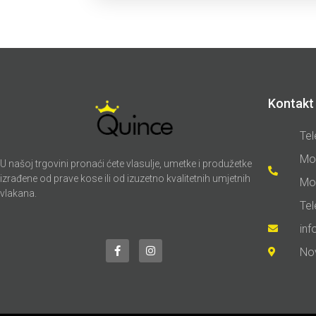
Kontakt 
Tel
Mo
U našoj trgovini pronaći ćete vlasulje, umetke i produžetke
izrađene od prave kose ili od izuzetno kvalitetnih umjetnih
Mo
vlakana.
Te
in
No