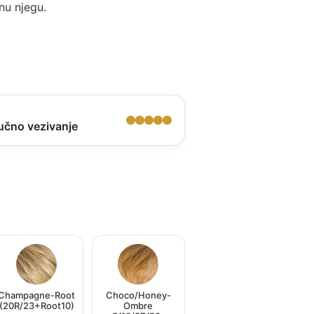
nu njegu.
učno vezivanje
Champagne-Root
Choco/Honey-
(20R/23+Root10)
Ombre