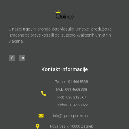
U našoj trgovini pronaći ćete vlasulje, umetke i produžetke
izrađene od prave kose ili od izuzetno kvalitetnih umjetnih
vlakana.
Kontakt informacije
Telefon: 01 466 8338
Mob: 091 4668 338
Mob: 098 2125 67
Telefon: 01 4668022
info@quinceperike.com
Nova Ves 7, 10000 Zagreb