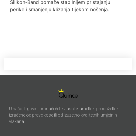
Silikon-Band pomaže stabilnijem pristajanju
perike i smanjenju klizanja tijekom nošenja.
U našoj trgovini pronaći ćete vlasulje, umetke i produžetke
izrađene od prave kose ili od izuzetno kvalitetnih umjetnih
vlakana.