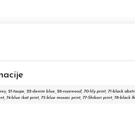
macije
ey, 21-taupe, 22-denim blue, 26-rosewood, 70-lily print, 71-black abstra
int, 74-blue ikat print, 75-blue mosaic print, 77-Shibori print, 78-black I