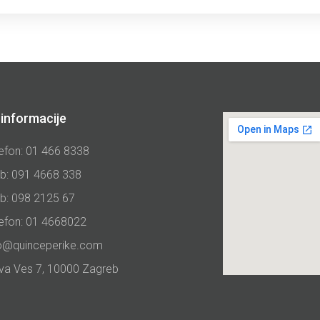
informacije
efon: 01 466 8338
b: 091 4668 338
b: 098 2125 67
lefon: 01 4668022
fo@quinceperike.com
va Ves 7, 10000 Zagreb