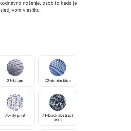
akodnevno nošenje, osobito kada je
jetljivom vlasištu.
21-taupe
22-denim blue
70-lily print
71-black abstract
print