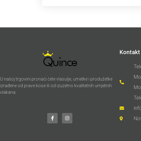
Kontakt 
Tel
Mo
U našoj trgovini pronaći ćete vlasulje, umetke i produžetke
izrađene od prave kose ili od izuzetno kvalitetnih umjetnih
Mo
vlakana.
Te
in
No