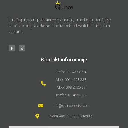
U našoj trgovini pronaći ćete vlasulje, umetke i produžetke
izrađene od prave kose ili od izuzetno kvalitetnih umjetnih
vlakana.
Kontakt informacije
Telefon: 01 466 8338
Mob: 091 4668 338
Mob: 098 2125 67
Telefon: 01 4668022
info@quinceperike.com
Nova Ves 7, 10000 Zagreb