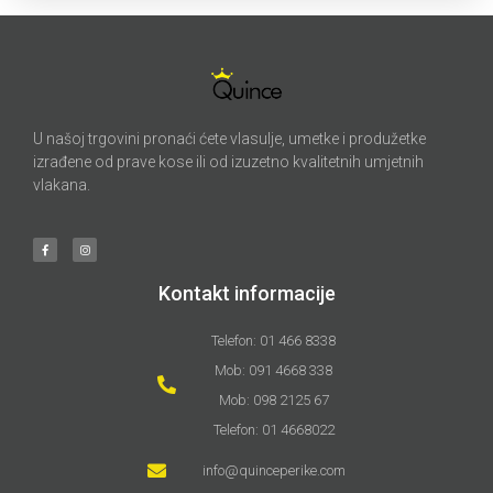
U našoj trgovini pronaći ćete vlasulje, umetke i produžetke
izrađene od prave kose ili od izuzetno kvalitetnih umjetnih
vlakana.
Kontakt informacije
Telefon: 01 466 8338
Mob: 091 4668 338
Mob: 098 2125 67
Telefon: 01 4668022
info@quinceperike.com