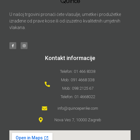
U našoj trgovini pronaći ćete vlasulje, umetke i produžetke
izrađene od prave kose ili od izuzetno kvalitetnih umjetnih
vlakana.
Kontakt informacije
Telefon: 01 466 8338
Mob: 091 4668 338
Mob: 098 2125 67
Telefon: 01 4668022
info@quinceperike.com
Nova Ves 7, 10000 Zagreb