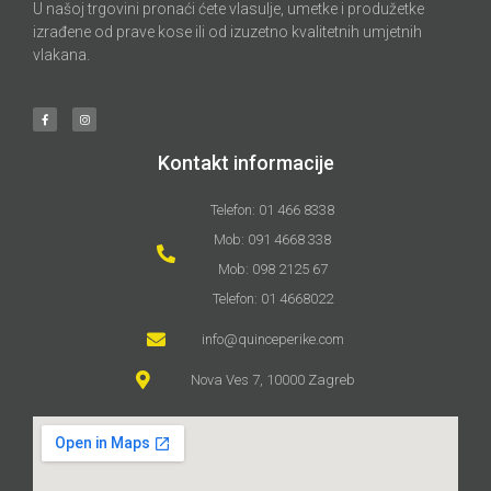
U našoj trgovini pronaći ćete vlasulje, umetke i produžetke
izrađene od prave kose ili od izuzetno kvalitetnih umjetnih
vlakana.
Kontakt informacije
Telefon: 01 466 8338
Mob: 091 4668 338
Mob: 098 2125 67
Telefon: 01 4668022
info@quinceperike.com
Nova Ves 7, 10000 Zagreb