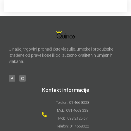
U našoj trgovini pronaći ćete vlasulje, umetke i produžetke
izrađene od prave kose ili od izuzetno kvalitetnih umjetnih
vlakana.
Kontakt informacije
Telefon: 01 466 8338
Mob: 091 4668 338
Mob: 098 2125 67
Telefon: 01 4668022