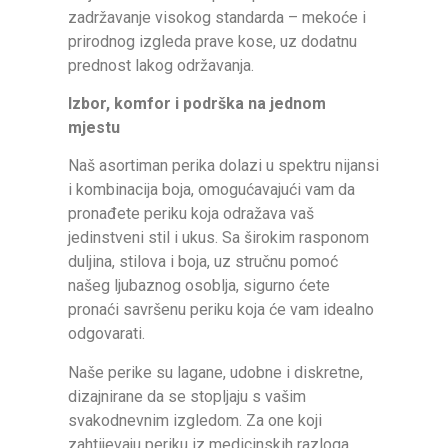
zadržavanje visokog standarda – mekoće i
prirodnog izgleda prave kose, uz dodatnu
prednost lakog održavanja.
Izbor, komfor i podrška na jednom
mjestu
Naš asortiman perika dolazi u spektru nijansi
i kombinacija boja, omogućavajući vam da
pronađete periku koja odražava vaš
jedinstveni stil i ukus. Sa širokim rasponom
duljina, stilova i boja, uz stručnu pomoć
našeg ljubaznog osoblja, sigurno ćete
pronaći savršenu periku koja će vam idealno
odgovarati.
Naše perike su lagane, udobne i diskretne,
dizajnirane da se stopljaju s vašim
svakodnevnim izgledom. Za one koji
zahtijevaju periku iz medicinskih razloga,