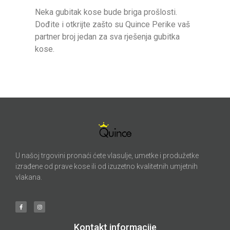
Neka gubitak kose bude briga prošlosti.
Dođite i otkrijte zašto su Quince Perike vaš
partner broj jedan za sva rješenja gubitka
kose.
U našoj trgovini pronaći ćete vlasulje, umetke i produžetke
izrađene od prave kose ili od izuzetno kvalitetnih umjetnih
vlakana.
Kontakt informacije