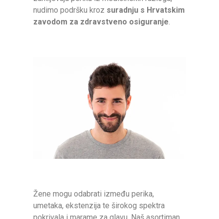
nudimo podršku kroz
suradnju s Hrvatskim
zavodom za zdravstveno osiguranje
.
Žene mogu odabrati između perika,
umetaka, ekstenzija te širokog spektra
pokrivala i marame za glavu. Naš asortiman