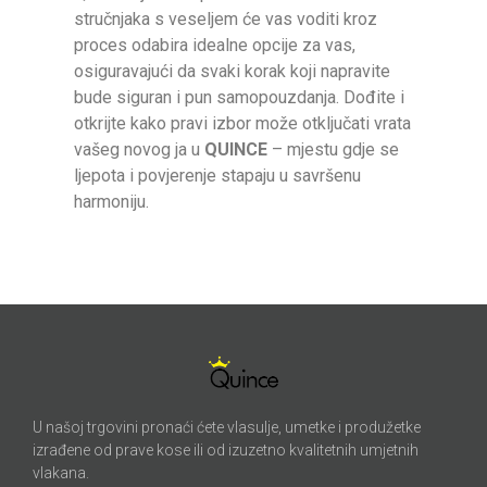
stručnjaka s veseljem će vas voditi kroz
proces odabira idealne opcije za vas,
osiguravajući da svaki korak koji napravite
bude siguran i pun samopouzdanja. Dođite i
otkrijte kako pravi izbor može otključati vrata
vašeg novog ja u
QUINCE
– mjestu gdje se
ljepota i povjerenje stapaju u savršenu
harmoniju.
U našoj trgovini pronaći ćete vlasulje, umetke i produžetke
izrađene od prave kose ili od izuzetno kvalitetnih umjetnih
vlakana.