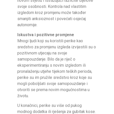
novom svjetlu i istražujući različite dijelove
svoje osobnosti. Kontrola nad vlastitim
izgledom kroz promjenu može također
smanjiti anksioznost i povećati osjećaj
autonomije.
Iskustva i pozitivne promjene
Mnogi ljudi koji su koristili perike kao
sredstvo za promjenu izgleda izvijestili su o
pozitivnom utjecaju na svoje
samopouzdanje. Bilo da je riječ o
eksperimentiranju s novim izgledom ili
pronalaženju utjehe tijekom teških perioda,
perike su im pružile sredstvo kroz koje su
mogli poboljšati svoje samopouzdanje i
otvoriti se prema novim mogućnostima u
životu.
U konačnici, perike su više od pukog
modnog dodatka ili rješenja za gubitak kose.