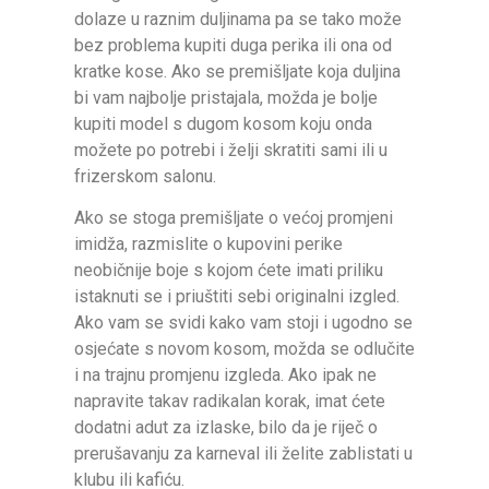
dolaze u raznim duljinama pa se tako može
bez problema kupiti duga perika ili ona od
kratke kose. Ako se premišljate koja duljina
bi vam najbolje pristajala, možda je bolje
kupiti model s dugom kosom koju onda
možete po potrebi i želji skratiti sami ili u
frizerskom salonu.
Ako se stoga premišljate o većoj promjeni
imidža, razmislite o kupovini perike
neobičnije boje s kojom ćete imati priliku
istaknuti se i priuštiti sebi originalni izgled.
Ako vam se svidi kako vam stoji i ugodno se
osjećate s novom kosom, možda se odlučite
i na trajnu promjenu izgleda. Ako ipak ne
napravite takav radikalan korak, imat ćete
dodatni adut za izlaske, bilo da je riječ o
prerušavanju za karneval ili želite zablistati u
klubu ili kafiću.