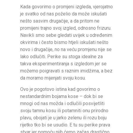
Kada govorimo o promjeni izgleda, vjerojatno
je svatko od nas poželio da može iskušati
nešto sasvim drugačije, a da pritom ne
promijeni trajno svoj izgled, odnosno frizuru.
Navikli smo sebe gledati uvijek u određenim
okvirima i često bismo htjeli iskušati nešto
novo i drugačije, no na veću promjenu nije se
lako odlučiti. Perike su stoga idealne za
takva eksperimentiranja s izgledom jer se
možemo poigravati s raznim imidžima, a bez
da moramo mijenjati svoju kosu.
Ovo je pogotovo istina kad govorimo o
nestandardnim bojama kose – dok bi se
mnogi od nas možda i odlučili posvijetliti
svoju tamnu kosu ili potamniti onu prirodno
plavu, obojati je u jarko zelenu ili rozu boju
rijetko tko bi se usudio. E tu su perike prava
stvar jer pomoću njih ćemo začas drastično