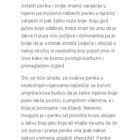
ostalih perika i ovdje imamo varijacije u
nijansi pa možemo nabaviti periku u nježnoj
varijanti ili pak žarko roze boje. Koju god
jačinu boje odabrali, treba imati na umu da je
takva frizura vrlo uočljiva i dominantna pa je
bolje da je ostatak imidža (odjeća i obuća) u
nekoj strožoj ili neutralnoj boji poput crne ili
sive kako ne bismo postigli konfuzni i
prenaglašeni izgled.
Što se tiče izrade, za ovakve perike u
neobičnijim nijansama najčešće se koristi
umjetna kosa budući da je žarke nijanse boje
puno lakše postići s umjetnim vlaknima, a i
boja je postojana i ne blijedi. Naravno,
moguće je i periku od prirodne kose obojati
u takvu boju jaku boju ali imajte na umu da će
od sunca i pranja perike ona ipak nakon
nekog vremena izgubiti intenzitet. Perike