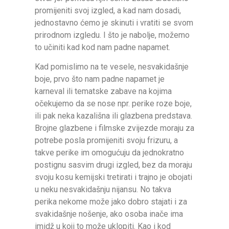
promijeniti svoj izgled, a kad nam dosadi,
jednostavno ćemo je skinuti i vratiti se svom
prirodnom izgledu. I što je nabolje, možemo
to učiniti kad kod nam padne napamet.
Kad pomislimo na te vesele, nesvakidašnje
boje, prvo što nam padne napamet je
karneval ili tematske zabave na kojima
očekujemo da se nose npr. perike roze boje,
ili pak neka kazališna ili glazbena predstava.
Brojne glazbene i filmske zvijezde moraju za
potrebe posla promijeniti svoju frizuru, a
takve perike im omogućuju da jednokratno
postignu sasvim drugi izgled, bez da moraju
svoju kosu kemijski tretirati i trajno je obojati
u neku nesvakidašnju nijansu. No takva
perika nekome može jako dobro stajati i za
svakidašnje nošenje, ako osoba inače ima
imidž u koji to može uklopiti. Kao i kod