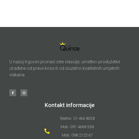
U našoj trgovini pronaći ćete vlasulje, umetke i produžetke
izrađene od prave kose ili od izuzetno kvalitetnih umjetnih
vlakana.
Kontakt informacije
Telefon: 01 466 8338
Mob: 091 4668 338
Mob: 098 2125 67