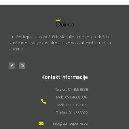
U našoj trgovini pronaći ćete vlasulje, umetke i produžetke
izrađene od prave kose ili od izuzetno kvalitetnih umjetnih
vlakana.
Kontakt informacije
Telefon: 01 466 8338
Mob: 091 4668 338
Mob: 098 2125 67
Telefon: 01 4668022
info@quinceperike.com