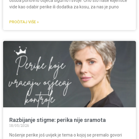
osoba ponovno osjeća sigurno i svoje. Ono što naše klijentice
vide kao odabir perike ili dodatka za kosu, za nas je puno
PROČITAJ VIŠE »
Razbijanje stigme: perika nije sramota
18/05/2026
Nošenje perike još uvijek je tema o kojoj se premalo govori