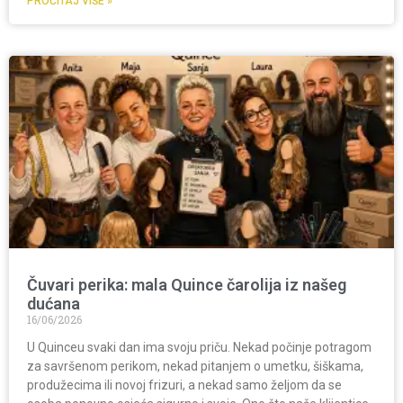
PROČITAJ VIŠE »
Čuvari perika: mala Quince čarolija iz našeg
dućana
16/06/2026
U Quinceu svaki dan ima svoju priču. Nekad počinje potragom
za savršenom perikom, nekad pitanjem o umetku, šiškama,
produžecima ili novoj frizuri, a nekad samo željom da se