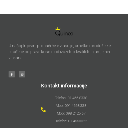
U našoj trgovini pronaći ćete vlasulje, umetke i produžetke
izrađene od prave kose ili od izuzetno kvalitetnih umjetnih
vlakana.
Kontakt informacije
Telefon: 01 466 8338
Mob: 091 4668 338
Mob: 098 2125 67
Telefon: 01 4668022