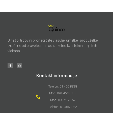
U našoj trgovini pronaći ćete vlasulje, umetke i produžetke
izrađene od prave kose ili od izuzetno kvalitetnih umjetnih
vlakana.
Kontakt informacije
Telefon: 01 466 8338
Mob: 091 4668 338
Mob: 098 2125 67
Telefon: 01 4668022