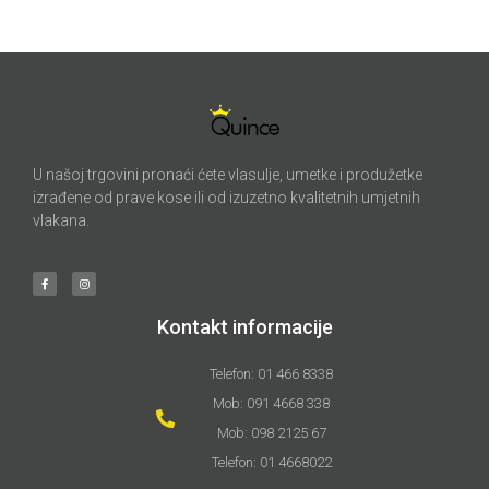
U našoj trgovini pronaći ćete vlasulje, umetke i produžetke
izrađene od prave kose ili od izuzetno kvalitetnih umjetnih
vlakana.
Kontakt informacije
Telefon: 01 466 8338
Mob: 091 4668 338
Mob: 098 2125 67
Telefon: 01 4668022