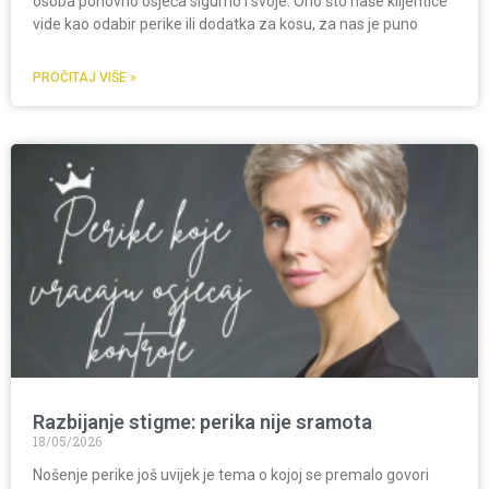
osoba ponovno osjeća sigurno i svoje. Ono što naše klijentice
vide kao odabir perike ili dodatka za kosu, za nas je puno
PROČITAJ VIŠE »
Razbijanje stigme: perika nije sramota
18/05/2026
Nošenje perike još uvijek je tema o kojoj se premalo govori