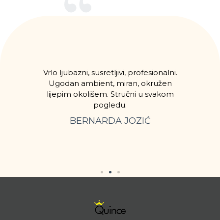
lo
Vrlo ljubazni, susretljivi, profesionalni.
Spo
je.
Ugodan ambient, miran, okružen
pake
i
lijepim okolišem. Stručni u svakom
zad
kšala
pogledu.
i je
BERNARDA JOZIĆ
.