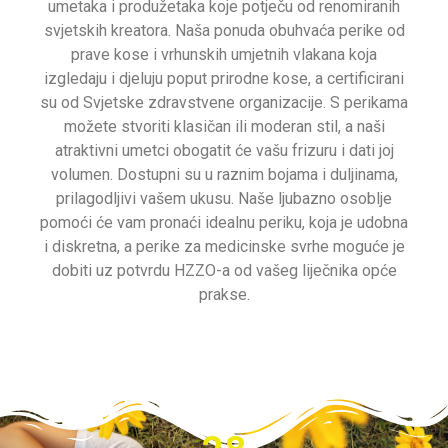
umetaka i produžetaka koje potječu od renomiranih
svjetskih kreatora. Naša ponuda obuhvaća perike od
prave kose i vrhunskih umjetnih vlakana koja
izgledaju i djeluju poput prirodne kose, a certificirani
su od Svjetske zdravstvene organizacije. S perikama
možete stvoriti klasičan ili moderan stil, a naši
atraktivni umetci obogatit će vašu frizuru i dati joj
volumen. Dostupni su u raznim bojama i duljinama,
prilagodljivi vašem ukusu. Naše ljubazno osoblje
pomoći će vam pronaći idealnu periku, koja je udobna
i diskretna, a perike za medicinske svrhe moguće je
dobiti uz potvrdu HZZO-a od vašeg liječnika opće
prakse.