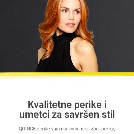
Kvalitetne perike i
umetci za savršen stil
QUINCE perike vam nudi vrhunski izbor perika,