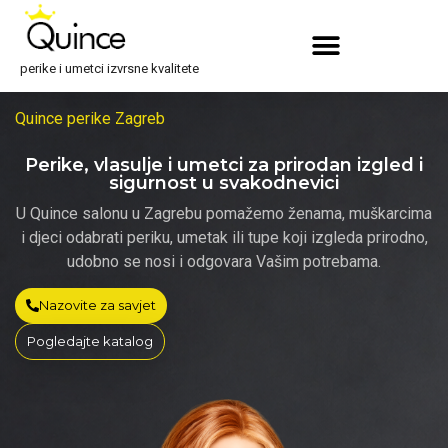
perike i umetci izvrsne kvalitete
Quince perike Zagreb
Perike, vlasulje i umetci za prirodan izgled i
sigurnost u svakodnevici
U Quince salonu u Zagrebu pomažemo ženama, muškarcima
i djeci odabrati periku, umetak ili tupe koji izgleda prirodno,
udobno se nosi i odgovara Vašim potrebama.
Nazovite za savjet
Pogledajte katalog