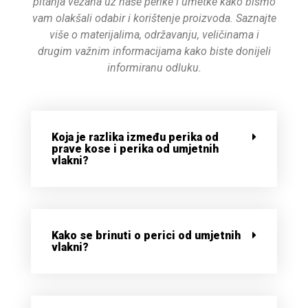
pitanja vezana uz naše perike i umetke kako bismo
vam olakšali odabir i korištenje proizvoda. Saznajte
više o materijalima, održavanju, veličinama i
drugim važnim informacijama kako biste donijeli
informiranu odluku.
Koja je razlika između perika od
prave kose i perika od umjetnih
vlakni?
Kako se brinuti o perici od umjetnih
vlakni?