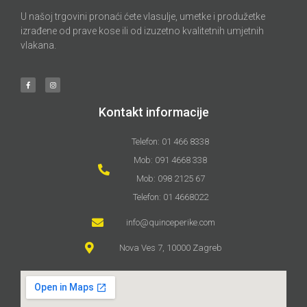
U našoj trgovini pronaći ćete vlasulje, umetke i produžetke
izrađene od prave kose ili od izuzetno kvalitetnih umjetnih
vlakana.
Kontakt informacije
Telefon: 01 466 8338
Mob: 091 4668 338
Mob: 098 2125 67
Telefon: 01 4668022
info@quinceperike.com
Nova Ves 7, 10000 Zagreb