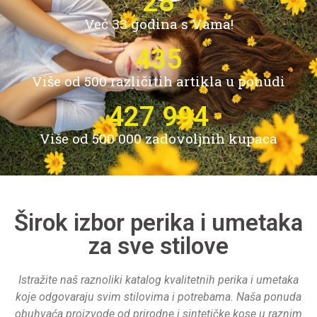
32
Već 33 godina s Vama!
487
Više od 500 različitih artikla u ponudi
484 027
Više od 500 000 zadovoljnih kupaca
Širok izbor perika i umetaka
za sve stilove
Istražite naš raznoliki katalog kvalitetnih perika i umetaka
koje odgovaraju svim stilovima i potrebama. Naša ponuda
obuhvaća proizvode od prirodne i sintetičke kose u raznim