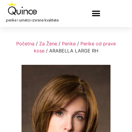
perike i umetci izvrsne kvalitete
Početna
/
Za Žene
/
Perike
/
Perike od prave
kose
/ ARABELLA LARGE RH