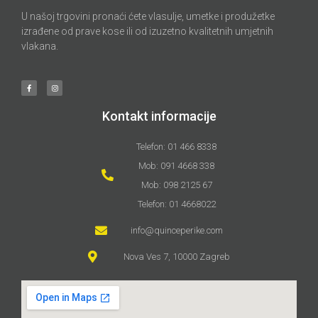
U našoj trgovini pronaći ćete vlasulje, umetke i produžetke
izrađene od prave kose ili od izuzetno kvalitetnih umjetnih
vlakana.
Kontakt informacije
Telefon: 01 466 8338
Mob: 091 4668 338
Mob: 098 2125 67
Telefon: 01 4668022
info@quinceperike.com
Nova Ves 7, 10000 Zagreb