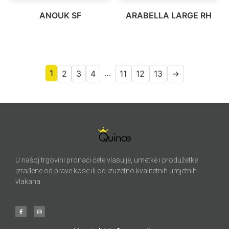
ANOUK SF
ARABELLA LARGE RH
1
…
2
3
4
11
12
13
→
U našoj trgovini pronaći ćete vlasulje, umetke i produžetke
izrađene od prave kose ili od izuzetno kvalitetnih umjetnih
vlakana.