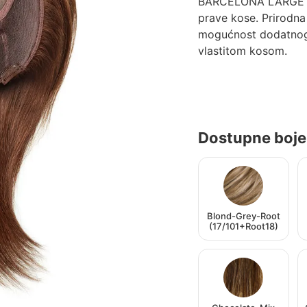
BARCELONA LARGE RH
prave kose. Prirodna 
mogućnost dodatnog 
vlastitom kosom.
Dostupne boje
Blond-Grey-Root
(17/101+Root18)