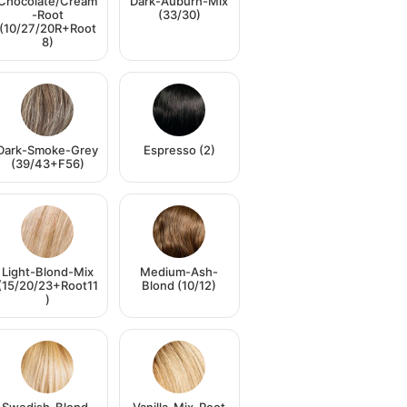
Chocolate/Cream
Dark-Auburn-Mix
-Root
(33/30)
(10/27/20R+Root
8)
Dark-Smoke-Grey
Espresso (2)
(39/43+F56)
Light-Blond-Mix
Medium-Ash-
(15/20/23+Root11
Blond (10/12)
)