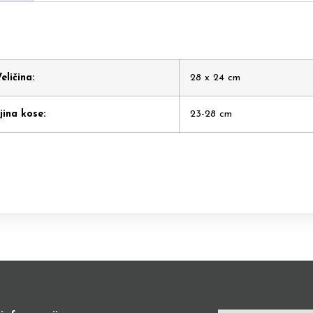
eličina:
28 x 24 cm
jina kose:
23-28 cm