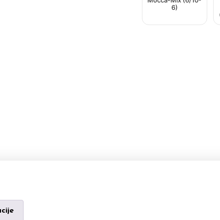
Mocca-Mix (6/10-
6)
cije