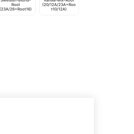
Swedish-Blond-
Vanilla-Mix-Root
Root
(20/12A/23A+Roo
(23A/26+Root16)
t10/12A)