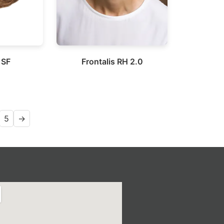
 SF
Frontalis RH 2.0
5
→