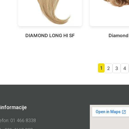
DIAMOND LONG HI SF
Diamond
1
2
3
4
informacije
efon: 01 466 8338