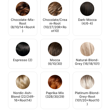
Chocolate-Mix-
Chocolate/Crea
Dark-Mocca
Root
m-Root
(4/6-4)
(8/10/14+Root4
(10/27/20R+Ro
)
ot10)
Espresso (2)
Mocca
Natural-Blond-
(6/10/30)
Grey (16/18/101)
Nordic-Ash-
Paprika-Mix
Platinum-Blond-
Blond (22/24R-
(32B/30/29)
Grey-Root
16+Root14)
(101/20+Root10
)