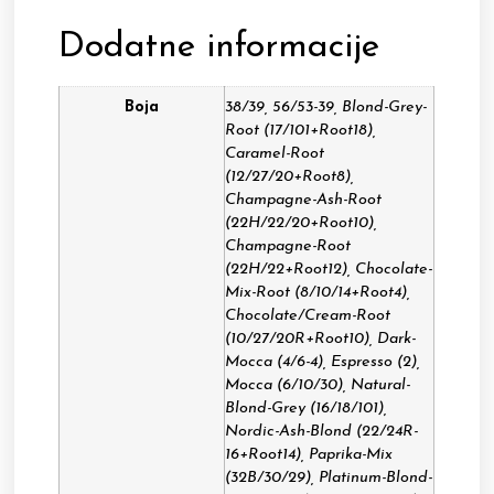
Dodatne informacije
Boja
38/39, 56/53-39, Blond-Grey-
Root (17/101+Root18),
Caramel-Root
(12/27/20+Root8),
Champagne-Ash-Root
(22H/22/20+Root10),
Champagne-Root
(22H/22+Root12), Chocolate-
Mix-Root (8/10/14+Root4),
Chocolate/Cream-Root
(10/27/20R+Root10), Dark-
Mocca (4/6-4), Espresso (2),
Mocca (6/10/30), Natural-
Blond-Grey (16/18/101),
Nordic-Ash-Blond (22/24R-
16+Root14), Paprika-Mix
(32B/30/29), Platinum-Blond-