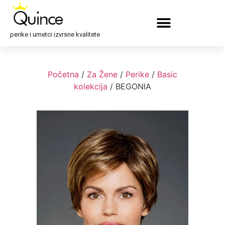
perike i umetci izvrsne kvalitete
Početna
/
Za Žene
/
Perike
/
Basic
kolekcija
/ BEGONIA