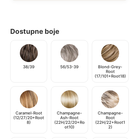
Dostupne boje
38/39
56/53-39
Blond-Grey-
Root
(17/101+Root18)
Caramel-Root
Champagne-
Champagne-
(12/27/20+Root
Ash-Root
Root
8)
(22H/22/20+Ro
(22H/22+Root1
ot10)
2)