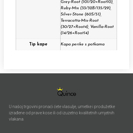
Grey-Root (101/20+Root10),
Ruby-Mix (33/32B/135/29),
Silver-Stone (60S/51),
Terracotta-Mix-Root
(30/27+Root4), Vanilla-Root
(14/26+Root14)
Tip kape
Kapa perike s potkama
U našoj trgovini pronaći ćete vlasulje, umetke i produžetke
izrađene od prave kose ili od izuzetno kvalitetnih umjetnih
vlakana.