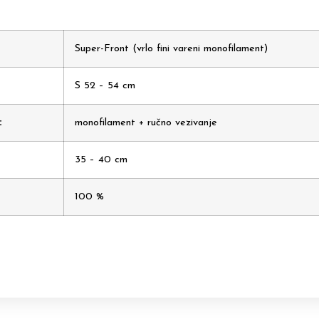
Super-Front (vrlo fini vareni monofilament)
S 52 – 54 cm
:
monofilament + ručno vezivanje
35 – 40 cm
100 %