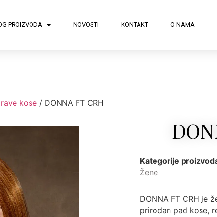
OG PROIZVODA
NOVOSTI
KONTAKT
O NAMA
prave kose
/ DONNA FT CRH
DON
Kategorije proizvod
Žene
DONNA FT CRH je žen
prirodan pad kose, re