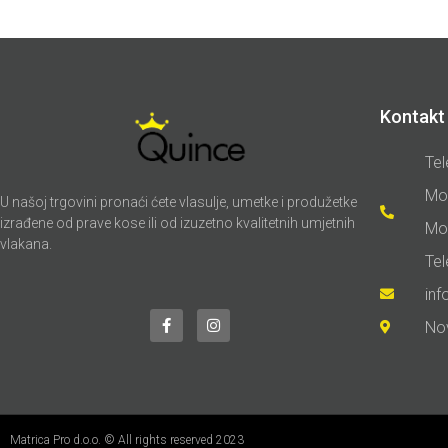
Kontakt 
Tel
Mo
U našoj trgovini pronaći ćete vlasulje, umetke i produžetke
izrađene od prave kose ili od izuzetno kvalitetnih umjetnih
Mo
vlakana.
Te
in
No
Matrica Pro d.o.o. © All rights reserved 2023