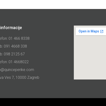
informacije
efon: 01 466 8338
b: 091 4668 338
b: 098 2125 67
lefon: 01 4668022
fo@quinceperike.com
va Ves 7, 10000 Zagreb