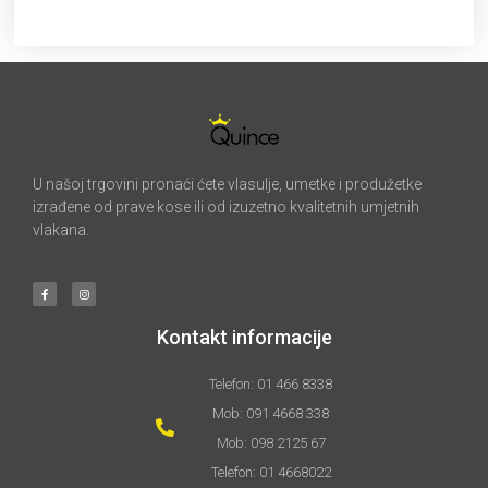
U našoj trgovini pronaći ćete vlasulje, umetke i produžetke
izrađene od prave kose ili od izuzetno kvalitetnih umjetnih
vlakana.
Kontakt informacije
Telefon: 01 466 8338
Mob: 091 4668 338
Mob: 098 2125 67
Telefon: 01 4668022