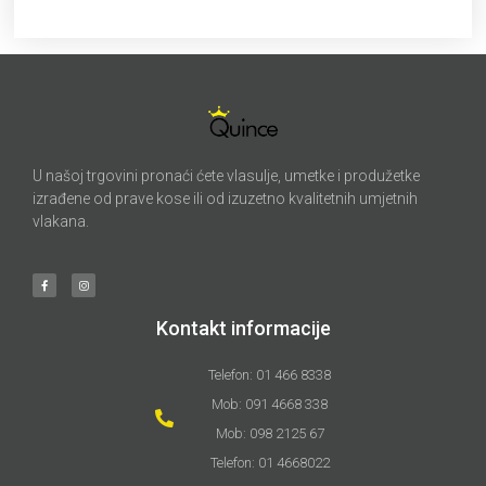
U našoj trgovini pronaći ćete vlasulje, umetke i produžetke
izrađene od prave kose ili od izuzetno kvalitetnih umjetnih
vlakana.
Kontakt informacije
Telefon: 01 466 8338
Mob: 091 4668 338
Mob: 098 2125 67
Telefon: 01 4668022