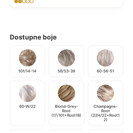
Dostupne boje
101/14-14
56/53-39
60-56-51
60-W/22
Blond-Grey-
Champagne-
Root
Root
(17/101+Root18)
(22H/22+Root1
2)