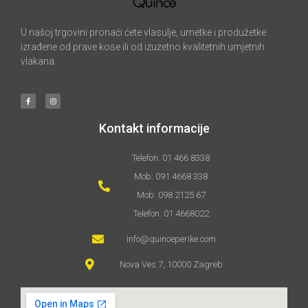
U našoj trgovini pronaći ćete vlasulje, umetke i produžetke
izrađene od prave kose ili od izuzetno kvalitetnih umjetnih
vlakana.
Kontakt informacije
Telefon: 01 466 8338
Mob: 091 4668 338
Mob: 098 2125 67
Telefon: 01 4668022
info@quinceperike.com
Nova Ves 7, 10000 Zagreb