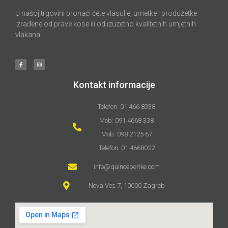
U našoj trgovini pronaći ćete vlasulje, umetke i produžetke
izrađene od prave kose ili od izuzetno kvalitetnih umjetnih
vlakana.
Kontakt informacije
Telefon: 01 466 8338
Mob: 091 4668 338
Mob: 098 2125 67
Telefon: 01 4668022
info@quinceperike.com
Nova Ves 7, 10000 Zagreb