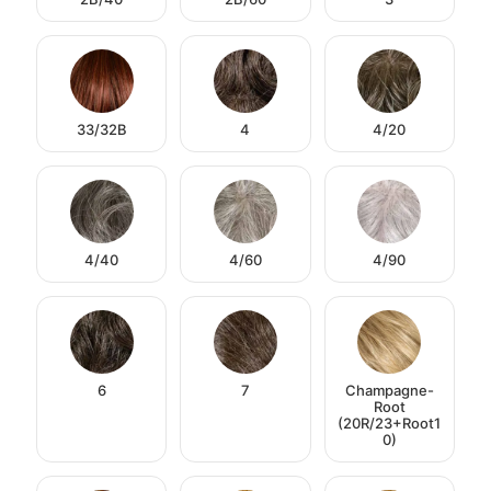
33/32B
4
4/20
4/40
4/60
4/90
6
7
Champagne-
Root
(20R/23+Root1
0)