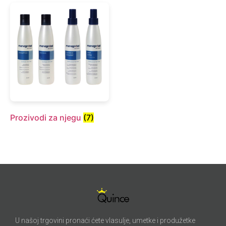
Prozivodi za njegu
(7)
U našoj trgovini pronaći ćete vlasulje, umetke i produžetke