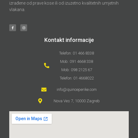
izrađene od prave kose ili od izuzetno kvalitetnih umjetnih
vlakana.
Kontakt informacije
Telefon: 01 466 8338
Mob: 091 4668 338
Mob: 098 2125 67
Telefon: 01 4668022
info@quinceperike.com
Nova Ves 7, 10000 Zagreb