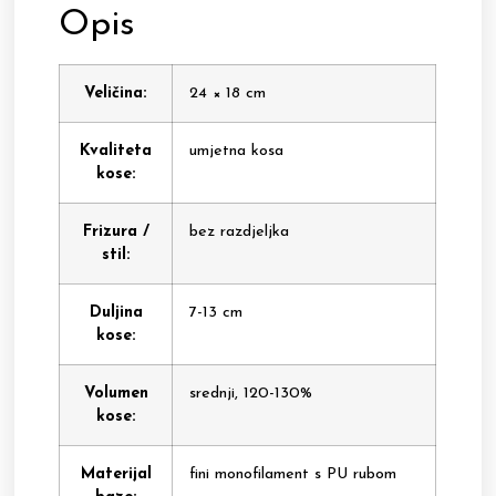
Opis
Veličina:
24 × 18 cm
Kvaliteta
umjetna kosa
kose:
Frizura /
bez razdjeljka
stil:
Duljina
7-13 cm
kose:
Volumen
srednji, 120-130%
kose:
Materijal
fini monofilament s PU rubom