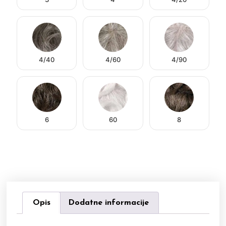
4/40
4/60
4/90
6
60
8
Opis
Dodatne informacije