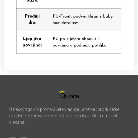
baze:
Prednji
PU-Front, podventiliran s baby
dio:
hair detaljem
Ljepljiva
PU po cijelom obodu i T-
površina:
površina u području potiljka
U našoj trgovini pronaći ćete vlasulje, umetke i produžetke
izrađene od prave kose ili od izuzetno kvalitetnih umjetnih
vlakana.