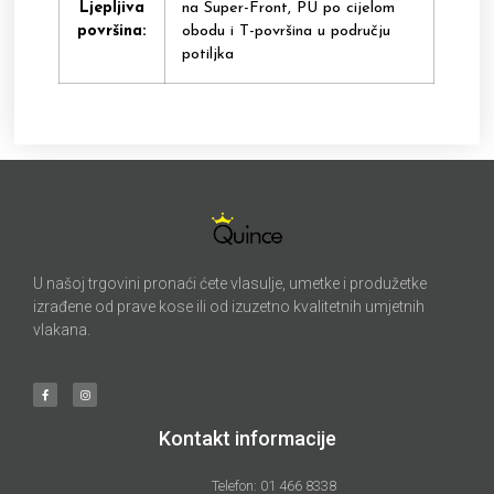
Ljepljiva
na Super-Front, PU po cijelom
površina:
obodu i T-površina u području
potiljka
U našoj trgovini pronaći ćete vlasulje, umetke i produžetke
izrađene od prave kose ili od izuzetno kvalitetnih umjetnih
vlakana.
Kontakt informacije
Telefon: 01 466 8338