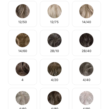
12/50
12/75
14/40
14/60
2B/10
2B/40
4
4/20
4/40
4/60
4/80
4/90