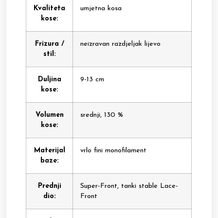
Kvaliteta
umjetna kosa
kose:
Frizura /
neizravan razdjeljak lijevo
stil:
Duljina
9-13 cm
kose:
Volumen
srednji, 130 %
kose:
Materijal
vrlo fini monofilament
baze:
Prednji
Super-Front, tanki stable Lace-
dio:
Front