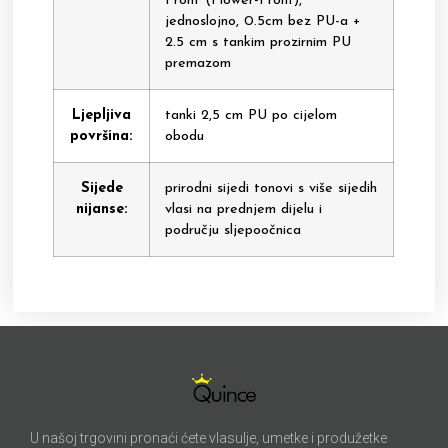
Front (Flower-Front),
jednoslojno, 0.5cm bez PU-a +
2.5 cm s tankim prozirnim PU
premazom
Ljepljiva
tanki 2,5 cm PU po cijelom
površina:
obodu
Sijede
prirodni sijedi tonovi s više sijedih
nijanse:
vlasi na prednjem dijelu i
području sljepoočnica
U našoj trgovini pronaći ćete vlasulje, umetke i produžetke