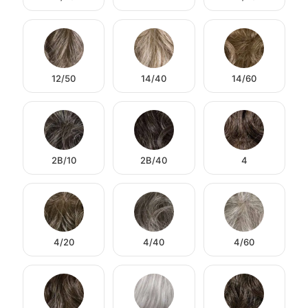
12/50
14/40
14/60
2B/10
2B/40
4
4/20
4/40
4/60