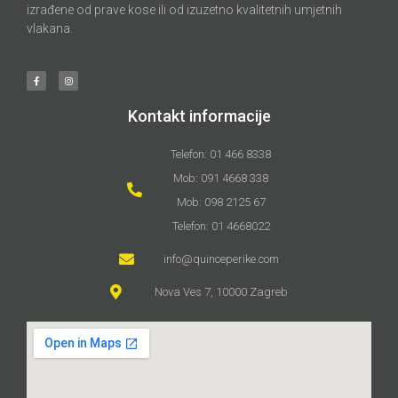
izrađene od prave kose ili od izuzetno kvalitetnih umjetnih
vlakana.
Kontakt informacije
Telefon: 01 466 8338
Mob: 091 4668 338
Mob: 098 2125 67
Telefon: 01 4668022
info@quinceperike.com
Nova Ves 7, 10000 Zagreb