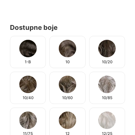
Dostupne boje
1-B
10
10/20
10/40
10/60
10/85
11/75
12
12/25