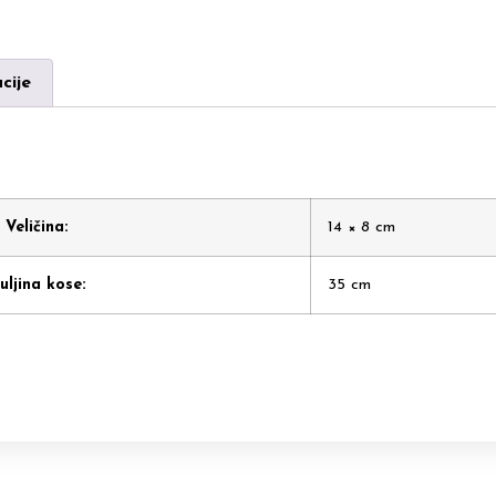
cije
Veličina:
14 × 8 cm
uljina kose:
35 cm