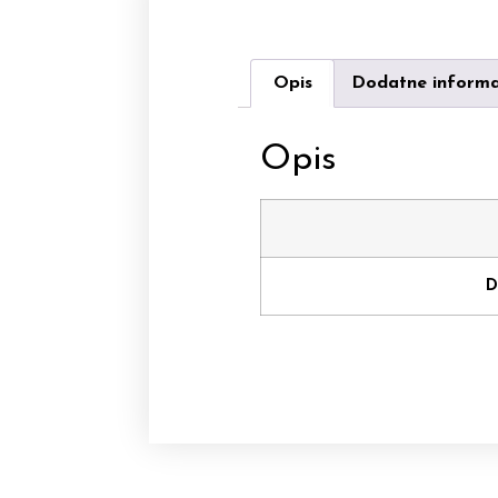
Opis
Dodatne informa
Opis
D