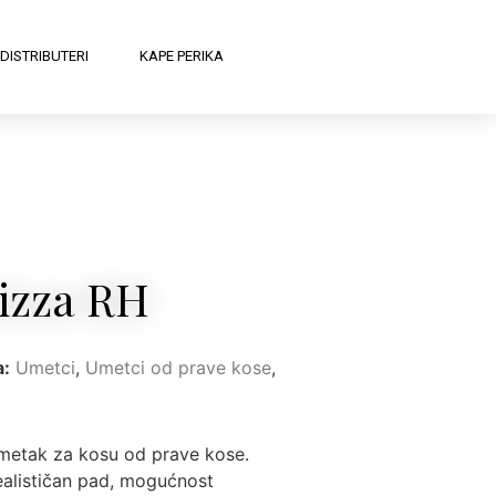
DISTRIBUTERI
KAPE PERIKA
izza RH
a:
Umetci
,
Umetci od prave kose
,
umetak za kosu od prave kose.
ealističan pad, mogućnost