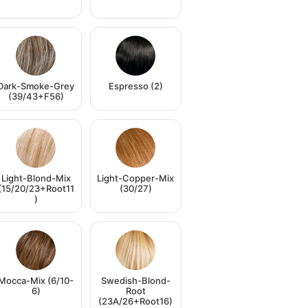
Dark-Smoke-Grey
Espresso (2)
(39/43+F56)
Light-Blond-Mix
Light-Copper-Mix
(15/20/23+Root11
(30/27)
)
Mocca-Mix (6/10-
Swedish-Blond-
6)
Root
(23A/26+Root16)