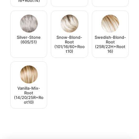
16+Root14)
Silver-Stone
Snow-Blond-
Swedish-Blond-
(60S/51)
Root
Root
(101/16/60+Roo
(25R/22H+Root
t10)
16)
Vanilla-Mix-
Root
(14/20/25R+Ro
ot10)