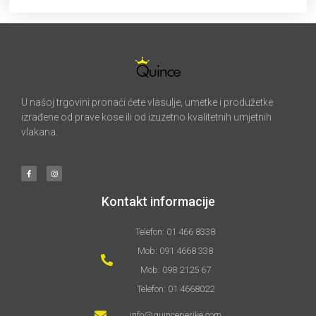
U našoj trgovini pronaći ćete vlasulje, umetke i produžetke
izrađene od prave kose ili od izuzetno kvalitetnih umjetnih
vlakana.
Kontakt informacije
Telefon: 01 466 8338
Mob: 091 4668 338
Mob: 098 2125 67
Telefon: 01 4668022
info@quinceperike.com