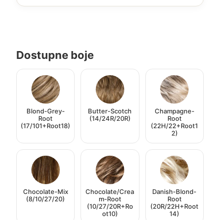
Dostupne boje
Blond-Grey-
Butter-Scotch
Champagne-
Root
(14/24R/20R)
Root
(17/101+Root18)
(22H/22+Root1
2)
Chocolate-Mix
Chocolate/Crea
Danish-Blond-
(8/10/27/20)
m-Root
Root
(10/27/20R+Ro
(20R/22H+Root
ot10)
14)