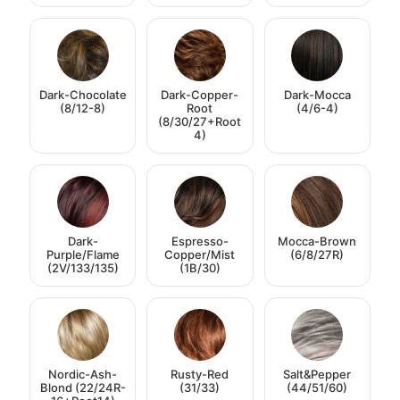
Dark-Chocolate
Dark-Copper-
Dark-Mocca
(8/12-8)
Root
(4/6-4)
(8/30/27+Root
4)
Dark-
Espresso-
Mocca-Brown
Purple/Flame
Copper/Mist
(6/8/27R)
(2V/133/135)
(1B/30)
Nordic-Ash-
Rusty-Red
Salt&Pepper
Blond (22/24R-
(31/33)
(44/51/60)