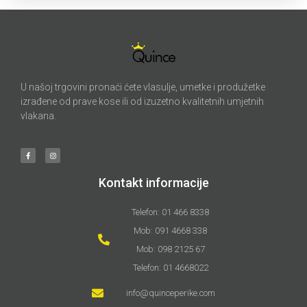
U našoj trgovini pronaći ćete vlasulje, umetke i produžetke
izrađene od prave kose ili od izuzetno kvalitetnih umjetnih
vlakana.
Kontakt informacije
Telefon: 01 466 8338
Mob: 091 4668 338
Mob: 098 2125 67
Telefon: 01 4668022
info@quinceperike.com