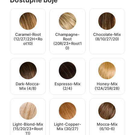
Dostupne boje
Caramel-Root
Champagne-
Chocolate-Mix
(12/27/22H+Ro
Root
(8/10/27/20)
ot10)
(20R/23+Root1
0)
Dark-Mocca-
Espresso-Mix
Honey-Mix
Mix (4/8)
(2/4)
(12A/25R/28)
Light-Blond-Mix
Light-Copper-
Mocca-Mix
(15/20/23+Root
Mix (30/27)
(6/10-6)
11)