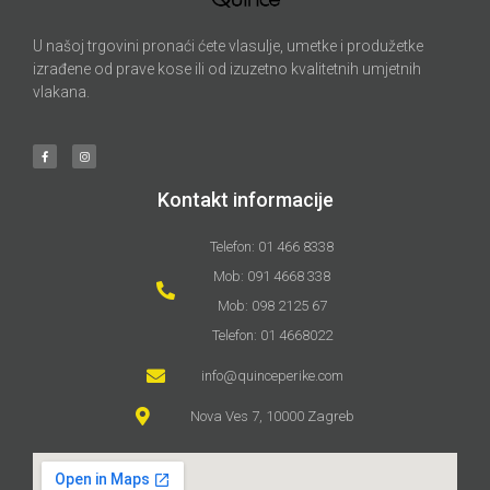
U našoj trgovini pronaći ćete vlasulje, umetke i produžetke
izrađene od prave kose ili od izuzetno kvalitetnih umjetnih
vlakana.
Kontakt informacije
Telefon: 01 466 8338
Mob: 091 4668 338
Mob: 098 2125 67
Telefon: 01 4668022
info@quinceperike.com
Nova Ves 7, 10000 Zagreb