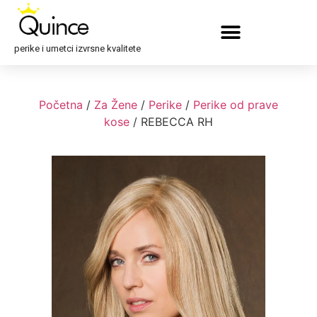
perike i umetci izvrsne kvalitete
Početna
/
Za Žene
/
Perike
/
Perike od prave
kose
/ REBECCA RH