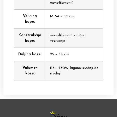
monofilament)
Veličina
M 54 – 56 cm
kape:
Konstrukcija
monofilament + ručno
kape:
vezivanje
Duljina kose:
25 – 35 cm
Volumen
115 – 130%, lagano-srednji do
kose:
srednji