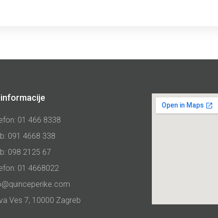
informacije
efon: 01 466 8338
b: 091 4668 338
b: 098 2125 67
lefon: 01 4668022
fo@quinceperike.com
va Ves 7, 10000 Zagreb