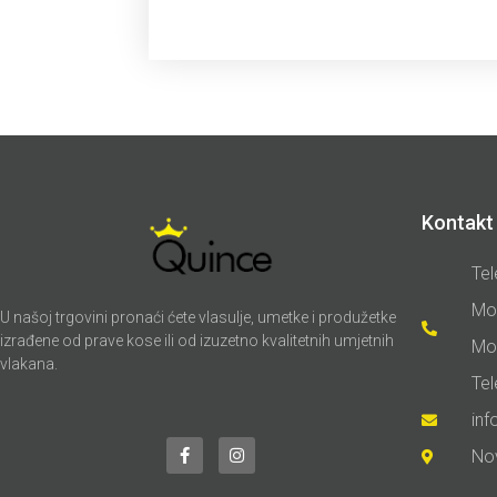
Kontakt 
Tel
Mo
U našoj trgovini pronaći ćete vlasulje, umetke i produžetke
izrađene od prave kose ili od izuzetno kvalitetnih umjetnih
Mo
vlakana.
Te
in
No