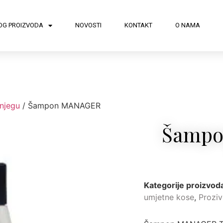
OG PROIZVODA
NOVOSTI
KONTAKT
O NAMA
 njegu
/ Šampon MANAGER
Šamp
Kategorije proizvod
umjetne kose
,
Proziv