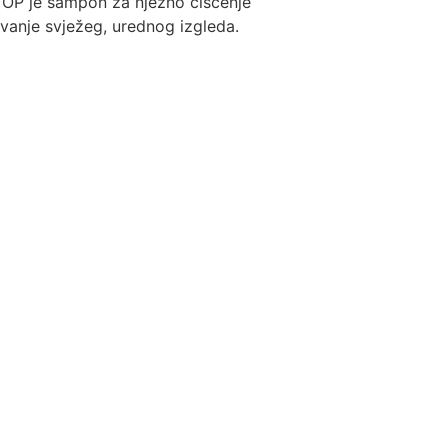
 je šampon za nježno čišćenje
vanje svježeg, urednog izgleda.