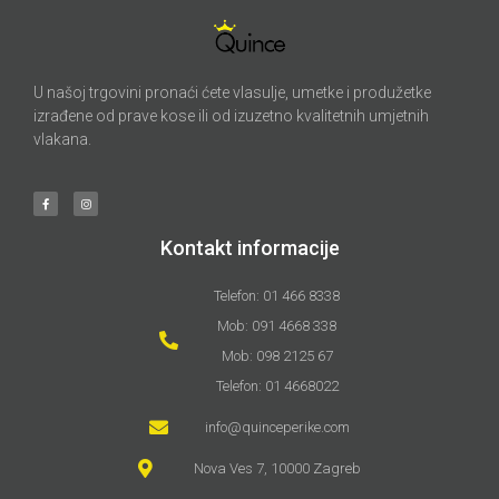
U našoj trgovini pronaći ćete vlasulje, umetke i produžetke
izrađene od prave kose ili od izuzetno kvalitetnih umjetnih
vlakana.
Kontakt informacije
Telefon: 01 466 8338
Mob: 091 4668 338
Mob: 098 2125 67
Telefon: 01 4668022
info@quinceperike.com
Nova Ves 7, 10000 Zagreb